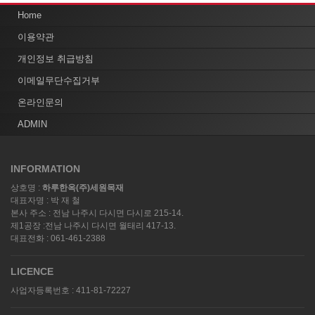
Home
이용약관
개인정보 취급방침
이메일무단수집거부
온라인문의
ADMIN
INFORMATION
상호명 :
하루한옥(주)세원목재
대표자명 : 박 재 철
본사 주소 : 전남 나주시 다시면 다시로 215-14.
제1공장 :전남 나주시 다시면 월태리 417-13.
대표전화 : 061-461-2388
LICENCE
사업자등록번호 : 411-81-72227