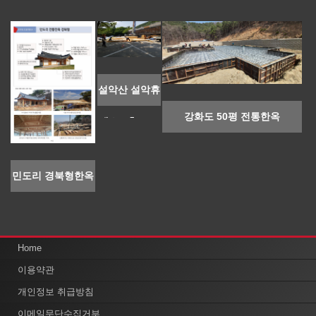
설악산 설악휴
강화도 50평 전통한옥
게소 2층160..
민도리 경북형한옥
합리적인 한옥
Home
간결 목구조설계로 한옥의 대 변신
이용약관
개인정보 취급방침
을 통하여 가장 합리적인 가격까지
이메일무단수집거부