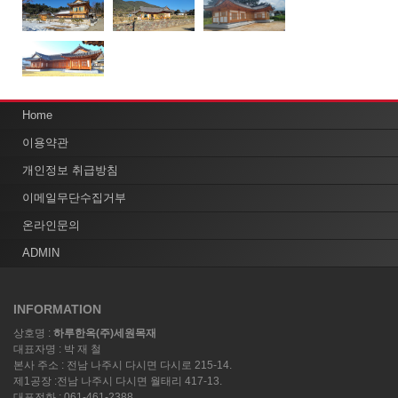
Home
이용약관
개인정보 취급방침
이메일무단수집거부
온라인문의
ADMIN
INFORMATION
상호명 :
하루한옥(주)세원목재
대표자명 : 박 재 철
본사 주소 : 전남 나주시 다시면 다시로 215-14.
제1공장 :전남 나주시 다시면 월태리 417-13.
대표전화 : 061-461-2388